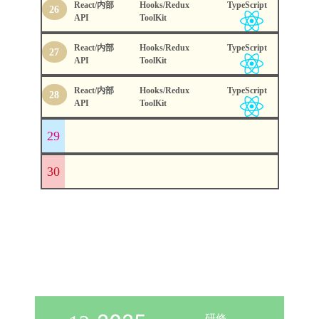
React/内部
Hooks/Redux
TypeScript
26
API
ToolKit
React/内部
Hooks/Redux
TypeScript
27
API
ToolKit
React/内部
Hooks/Redux
TypeScript
28
API
ToolKit
29
30
研修