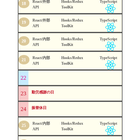
React/外部
Hooks/Redux
TypeScript
18
API
ToolKit
React/外部
Hooks/Redux
TypeScript
19
API
ToolKit
React/内部
Hooks/Redux
TypeScript
20
API
ToolKit
React/内部
Hooks/Redux
TypeScript
21
API
ToolKit
22
勤労感謝の日
23
振替休日
24
React/内部
Hooks/Redux
TypeScript
25
API
ToolKit